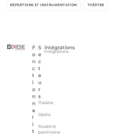
RÉPERTOIRE ET INSTRUMENTATION
THÉÂTRE
F
S
Intégrations
Intégrations
o
e
n
c
c
t
t
e
i
u
o
r
n
s
Théâtre
n
a
Opéra
l
i
Musée et
t
patrimoine