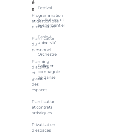
é
Festival
s
Programmation
Institutions et
et gestion des
évenementiel
productions
Ecole &
Planification
université
du
personnel
Orchestre
Planning
Ballet et
d'activité
compagnie
et
de danse
gestion
des
espaces
Planification
et contrats
artistiques
Privatisation
d'espaces