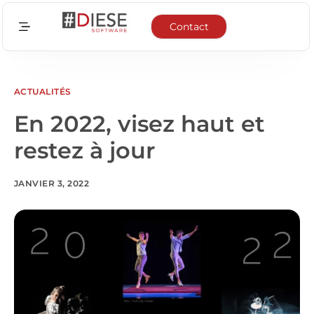
Contact
Secteurs
Fonctionnalités
ACTUALITÉS
En 2022, visez haut et
Intégrations
restez à jour
Actualités
JANVIER 3, 2022
A propos de nous
EN
FR