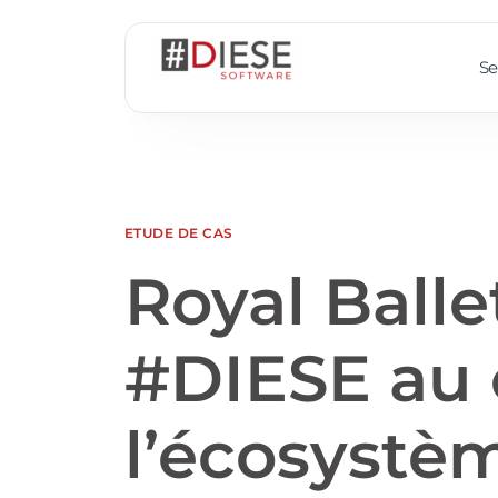
Se
ETUDE DE CAS
Royal Balle
#DIESE au
l’écosystè