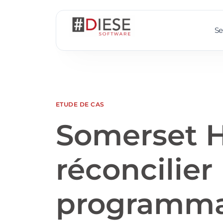
Se
ETUDE DE CAS
Somerset H
réconcilier
programmat